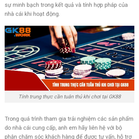
sự minh bạch trong kết quả và tính hợp pháp của
nhà cái khi hoạt động.
Tính trung thực cần tuân thủ khi chơi tại GK88
Trong quá trình tham gia trải nghiệm các sản phẩm
do nhà cái cung cấp, anh em hãy liên hệ với bộ
phận chăm sóc khách hàng để được tư vấn, hỗ trợ