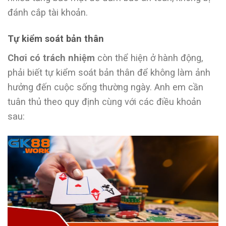
đánh cắp tài khoản.
Tự kiểm soát bản thân
Chơi có trách nhiệm
còn thể hiện ở hành động,
phải biết tự kiểm soát bản thân để không làm ảnh
hưởng đến cuộc sống thường ngày. Anh em cần
tuân thủ theo quy định cùng với các điều khoản
sau: