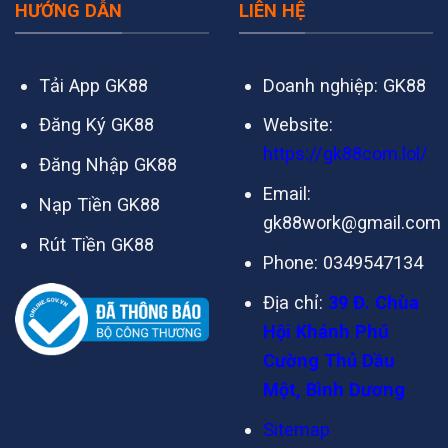
HƯỚNG DẪN
LIÊN HỆ
Tải App GK88
Doanh nghiệp: GK88
Đăng Ký GK88
Website:
https://gk88com.lol/
Đăng Nhập GK88
Email:
Nạp Tiền GK88
gk88work@gmail.com
Rút Tiền GK88
Phone: 0349547134
Địa chỉ:
39 Đ. Chùa
Hội Khánh Phú
Cường Thủ Dầu
Một, Bình Dương
Sitemap