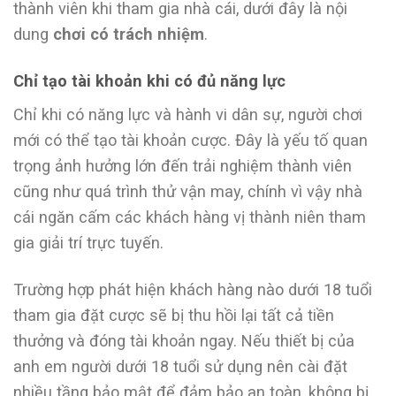
thành viên khi tham gia nhà cái, dưới đây là nội
dung
chơi có trách nhiệm
.
Chỉ tạo tài khoản khi có đủ năng lực
Chỉ khi có năng lực và hành vi dân sự, người chơi
mới có thể tạo tài khoản cược. Đây là yếu tố quan
trọng ảnh hưởng lớn đến trải nghiệm thành viên
cũng như quá trình thử vận may, chính vì vậy nhà
cái ngăn cấm các khách hàng vị thành niên tham
gia giải trí trực tuyến.
Trường hợp phát hiện khách hàng nào dưới 18 tuổi
tham gia đặt cược sẽ bị thu hồi lại tất cả tiền
thưởng và đóng tài khoản ngay. Nếu thiết bị của
anh em người dưới 18 tuổi sử dụng nên cài đặt
nhiều tầng bảo mật để đảm bảo an toàn, không bị