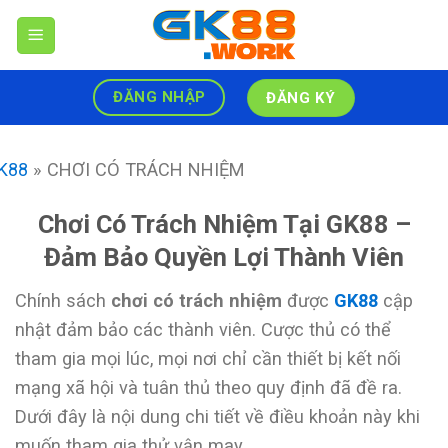
Skip
to
content
ĐĂNG NHẬP
ĐĂNG KÝ
K88
»
CHƠI CÓ TRÁCH NHIỆM
Chơi Có Trách Nhiệm Tại GK88 –
Đảm Bảo Quyền Lợi Thành Viên
Chính sách
chơi có trách nhiệm
được
GK88
cập
nhật đảm bảo các thành viên. Cược thủ có thể
tham gia mọi lúc, mọi nơi chỉ cần thiết bị kết nối
mạng xã hội và tuân thủ theo quy định đã đề ra.
Dưới đây là nội dung chi tiết về điều khoản này khi
muốn tham gia thử vận may.