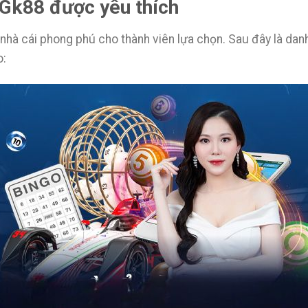
Gk88 được yêu thích
 nhà cái phong phú cho thành viên lựa chọn. Sau đây là da
o: