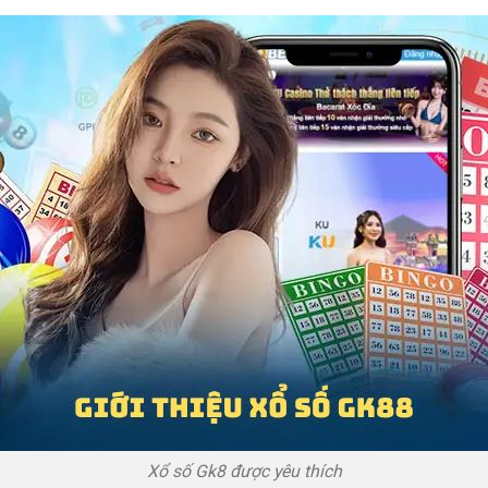
Xổ số Gk8 được yêu thích