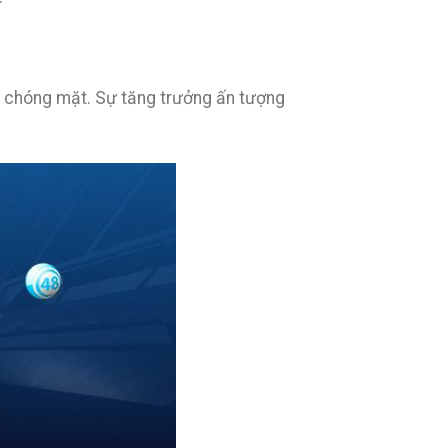
ng chóng mặt. Sự tăng trưởng ấn tượng