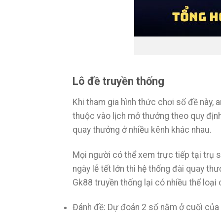
Lô đề truyền thống
Khi tham gia hình thức chơi số đề này,
thuộc vào lịch mở thưởng theo quy định
quay thưởng ở nhiều kênh khác nhau.
Mọi người có thể xem trực tiếp tại trụ
ngày lễ tết lớn thì hệ thống đài quay th
Gk88 truyền thống lại có nhiều thể loại
Đánh đề: Dự đoán 2 số nằm ở cuối của 