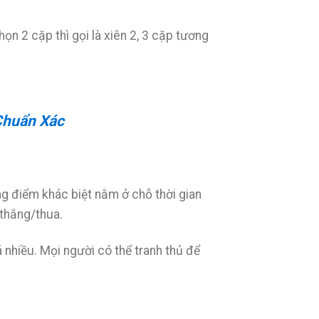
ọn 2 cặp thì gọi là xiên 2, 3 cặp tương
Chuẩn Xác
g điểm khác biệt nằm ở chỗ thời gian
 thắng/thua.
 nhiều. Mọi người có thể tranh thủ để