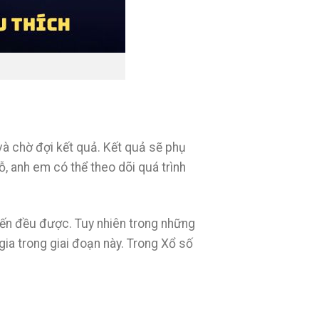
và chờ đợi kết quả. Kết quả sẽ phụ
, anh em có thể theo dõi quá trình
uyến đều được. Tuy nhiên trong những
 gia trong giai đoạn này. Trong Xổ số