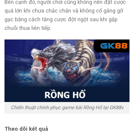
Bên cạnh đó, người chơi cũng không nên đặt cược
quá lớn khi chưa chắc chắn và không cố gắng gỡ
gạc bằng cách tăng cược đột ngột sau khi gặp
chuỗi thua liên tiếp.
Chiến thuật chinh phục game bài Rồng Hổ tại GK88v
Theo dõi kết quả