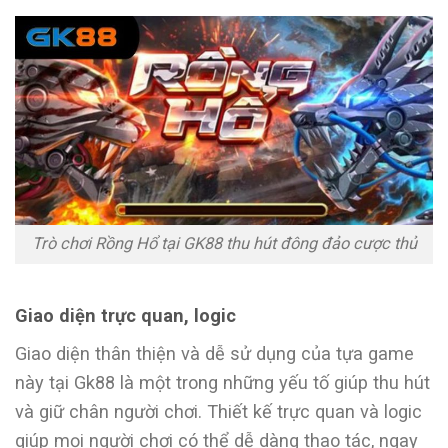
Trò chơi Rồng Hổ tại GK88 thu hút đông đảo cược thủ
Giao diện trực quan, logic
Giao diện thân thiện và dễ sử dụng của tựa game
này tại Gk88 là một trong những yếu tố giúp thu hút
và giữ chân người chơi. Thiết kế trực quan và logic
giúp mọi người chơi có thể dễ dàng thao tác, ngay