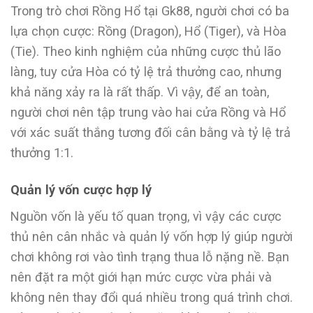
Trong trò chơi Rồng Hổ tại Gk88, người chơi có ba
lựa chọn cược: Rồng (Dragon), Hổ (Tiger), và Hòa
(Tie). Theo kinh nghiệm của những cược thủ lão
làng, tuy cửa Hòa có tỷ lệ trả thưởng cao, nhưng
khả năng xảy ra là rất thấp. Vì vậy, để an toàn,
người chơi nên tập trung vào hai cửa Rồng và Hổ
với xác suất thắng tương đối cân bằng và tỷ lệ trả
thưởng 1:1.
Quản lý vốn cược hợp lý
Nguồn vốn là yếu tố quan trọng, vì vậy các cược
thủ nên cân nhắc và quản lý vốn hợp lý giúp người
chơi không rơi vào tình trạng thua lỗ nặng nề. Bạn
nên đặt ra một giới hạn mức cược vừa phải và
không nên thay đổi quá nhiều trong quá trình chơi.