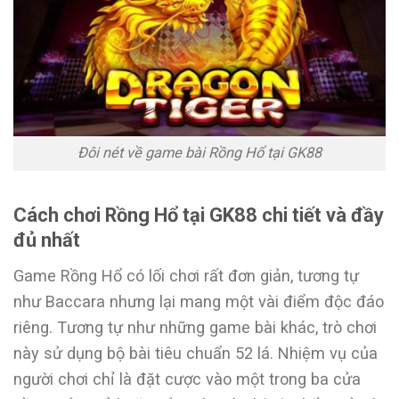
Đôi nét về game bài Rồng Hổ tại GK88
Cách chơi Rồng Hổ tại GK88 chi tiết và đầy
đủ nhất
Game Rồng Hổ có lối chơi rất đơn giản, tương tự
như Baccara nhưng lại mang một vài điểm độc đáo
riêng. Tương tự như những game bài khác, trò chơi
này sử dụng bộ bài tiêu chuẩn 52 lá. Nhiệm vụ của
người chơi chỉ là đặt cược vào một trong ba cửa