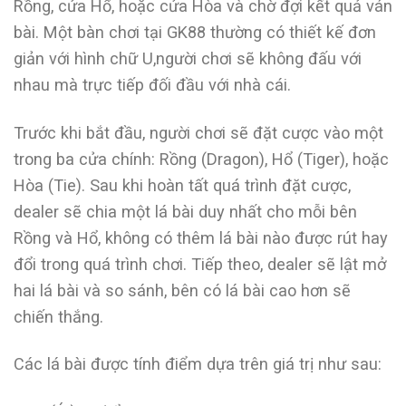
Rồng, cửa Hổ, hoặc cửa Hòa và chờ đợi kết quả ván
bài. Một bàn chơi tại GK88 thường có thiết kế đơn
giản với hình chữ U,người chơi sẽ không đấu với
nhau mà trực tiếp đối đầu với nhà cái.
Trước khi bắt đầu, người chơi sẽ đặt cược vào một
trong ba cửa chính: Rồng (Dragon), Hổ (Tiger), hoặc
Hòa (Tie). Sau khi hoàn tất quá trình đặt cược,
dealer sẽ chia một lá bài duy nhất cho mỗi bên
Rồng và Hổ, không có thêm lá bài nào được rút hay
đổi trong quá trình chơi. Tiếp theo, dealer sẽ lật mở
hai lá bài và so sánh, bên có lá bài cao hơn sẽ
chiến thắng.
Các lá bài được tính điểm dựa trên giá trị như sau: