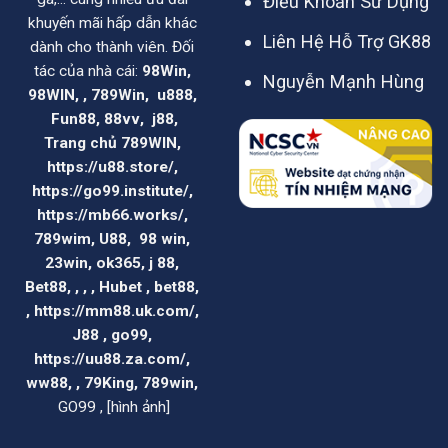
Điều Khoản Sử Dụng
khuyến mãi hấp dẫn khác
Liên Hệ Hỗ Trợ GK88
dành cho thành viên. Đối
tác của nhà cái:
98Win
,
Nguyễn Mạnh Hùng
98WIN, ,
789Win
,
u888
,
Fun88,
88vv
, j88,
Trang chủ 789WIN
,
https://u88.store/
,
https://go99.institute/
,
https://mb66.works/
,
789wim
,
U88
,
98 win
,
23win
,
ok365
, j 88,
Bet88
, , ,
,
Hubet
,
bet88
,
, https://mm88.uk.com/,
J88 ,
go99
,
https://uu88.za.com/
,
ww88, ,
79King
,
789win
,
GO99
,
[hình ảnh]