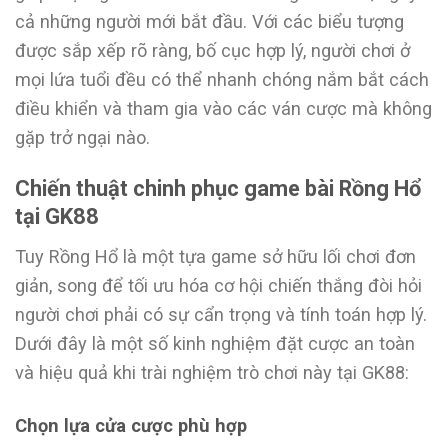
cả những người mới bắt đầu. Với các biểu tượng
được sắp xếp rõ ràng, bố cục hợp lý, người chơi ở
mọi lứa tuổi đều có thể nhanh chóng nắm bắt cách
điều khiển và tham gia vào các ván cược mà không
gặp trở ngại nào.
Chiến thuật chinh phục game bài Rồng Hổ
tại GK88
Tuy Rồng Hổ là một tựa game sở hữu lối chơi đơn
giản, song để tối ưu hóa cơ hội chiến thắng đòi hỏi
người chơi phải có sự cẩn trọng và tính toán hợp lý.
Dưới đây là một số kinh nghiệm đặt cược an toàn
và hiệu quả khi trài nghiệm trò chơi này tại GK88:
Chọn lựa cửa cược phù hợp