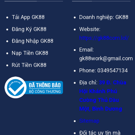
Tải App GK88
Doanh nghiệp: GK88
Đăng Ký GK88
Website:
https://gk88com.lol/
Đăng Nhập GK88
Email:
Nạp Tiền GK88
gk88work@gmail.com
Rút Tiền GK88
Phone: 0349547134
Địa chỉ:
39 Đ. Chùa
Hội Khánh Phú
Cường Thủ Dầu
Một, Bình Dương
Sitemap
Đối tác uy tín mà