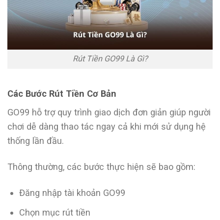
Rút Tiền GO99 Là Gì?
Các Bước Rút Tiền Cơ Bản
GO99 hỗ trợ quy trình giao dịch đơn giản giúp người
chơi dễ dàng thao tác ngay cả khi mới sử dụng hệ
thống lần đầu.
Thông thường, các bước thực hiện sẽ bao gồm:
Đăng nhập tài khoản GO99
Chọn mục rút tiền