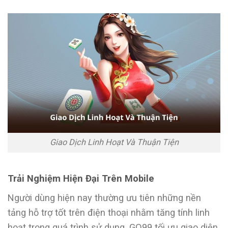
Giao Dịch Linh Hoạt Và Thuận Tiện
Trải Nghiệm Hiện Đại Trên Mobile
Người dùng hiện nay thường ưu tiên những nền
tảng hỗ trợ tốt trên điện thoại nhằm tăng tính linh
hoạt trong quá trình sử dụng. GO99 tối ưu giao diện