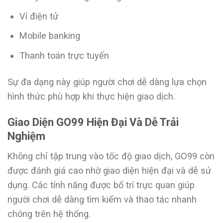
Ví điện tử
Mobile banking
Thanh toán trực tuyến
Sự đa dạng này giúp người chơi dễ dàng lựa chọn
hình thức phù hợp khi thực hiện giao dịch.
Giao Diện GO99 Hiện Đại Và Dễ Trải
Nghiệm
Không chỉ tập trung vào tốc độ giao dịch, GO99 còn
được đánh giá cao nhờ giao diện hiện đại và dễ sử
dụng. Các tính năng được bố trí trực quan giúp
người chơi dễ dàng tìm kiếm và thao tác nhanh
chóng trên hệ thống.