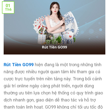
01
Th6
Rút Tiền GO99
hiện đang là một trong những tính
năng được nhiều người quan tâm khi tham gia cá
cược trực tuyến trên nền tảng này. Trong bối cảnh
giải trí online ngày càng phát triển, người dùng
thường ưu tiên lựa chọn hệ thống có quy trình giao
dịch nhanh gọn, giao diện dễ thao tác và hỗ trợ
thanh toán linh hoạt. GO99 không chỉ tối ưu tốc độ