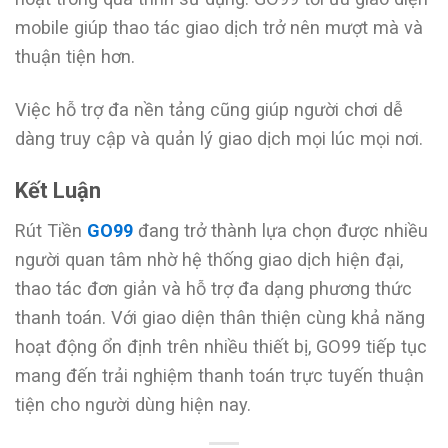
mobile giúp thao tác giao dịch trở nên mượt mà và
thuận tiện hơn.
Việc hỗ trợ đa nền tảng cũng giúp người chơi dễ
dàng truy cập và quản lý giao dịch mọi lúc mọi nơi.
Kết Luận
Rút Tiền
GO99
đang trở thành lựa chọn được nhiều
người quan tâm nhờ hệ thống giao dịch hiện đại,
thao tác đơn giản và hỗ trợ đa dạng phương thức
thanh toán. Với giao diện thân thiện cùng khả năng
hoạt động ổn định trên nhiều thiết bị, GO99 tiếp tục
mang đến trải nghiệm thanh toán trực tuyến thuận
tiện cho người dùng hiện nay.