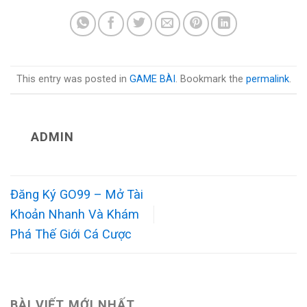
This entry was posted in
GAME BÀI
. Bookmark the
permalink
.
ADMIN
Đăng Ký GO99 – Mở Tài
Khoản Nhanh Và Khám
Phá Thế Giới Cá Cược
BÀI VIẾT MỚI NHẤT