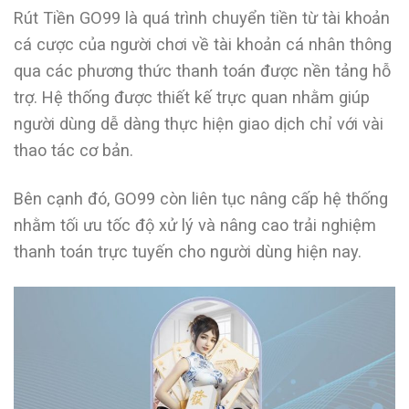
Rút Tiền GO99 là quá trình chuyển tiền từ tài khoản
cá cược của người chơi về tài khoản cá nhân thông
qua các phương thức thanh toán được nền tảng hỗ
trợ. Hệ thống được thiết kế trực quan nhằm giúp
người dùng dễ dàng thực hiện giao dịch chỉ với vài
thao tác cơ bản.
Bên cạnh đó, GO99 còn liên tục nâng cấp hệ thống
nhằm tối ưu tốc độ xử lý và nâng cao trải nghiệm
thanh toán trực tuyến cho người dùng hiện nay.