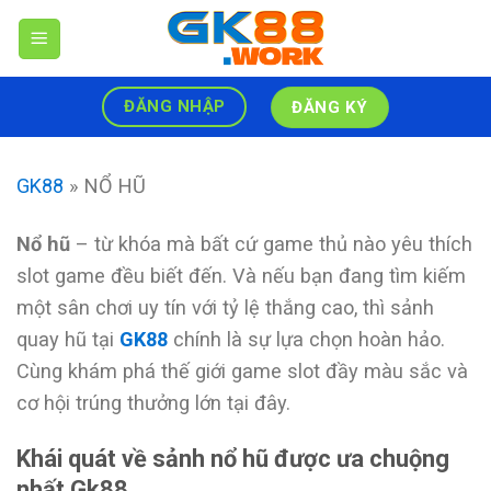
Skip
to
content
ĐĂNG NHẬP
ĐĂNG KÝ
GK88
»
NỔ HŨ
Nổ hũ
– từ khóa mà bất cứ game thủ nào yêu thích
slot game đều biết đến. Và nếu bạn đang tìm kiếm
một sân chơi uy tín với tỷ lệ thắng cao, thì sảnh
quay hũ tại
GK88
chính là sự lựa chọn hoàn hảo.
Cùng khám phá thế giới game slot đầy màu sắc và
cơ hội trúng thưởng lớn tại đây.
Khái quát về sảnh nổ hũ được ưa chuộng
nhất Gk88