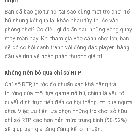
Bạn đã bao giờ tự hỏi tại sao cùng một trò chơi
nổ
hũ
nhưng kết quả lại khác nhau tùy thuộc vào
phòng chơi? Có điều gì đó ẩn sau những vòng quay
may mắn này. Khi tham gia vào sảnh chơi lớn, bạn
sẽ có cơ hội cạnh tranh với đông đảo player hàng
đầu và rinh về ngàn phần thưởng giá trị.
Không nên bỏ qua chỉ số RTP
Chỉ số RTP, thước đo chuẩn xác khả năng trả
thưởng của mỗi tựa game
nổ hũ
, chính là yếu tố
quyết định trực tiếp đến cơ hội thắng lớn của người
chơi. Việc ưu tiên lựa chọn những trò chơi sở hữu
chỉ số RTP cao hơn hẳn mức trung bình (90-92%)
sẽ giúp bạn gia tăng đáng kể lợi nhuận.