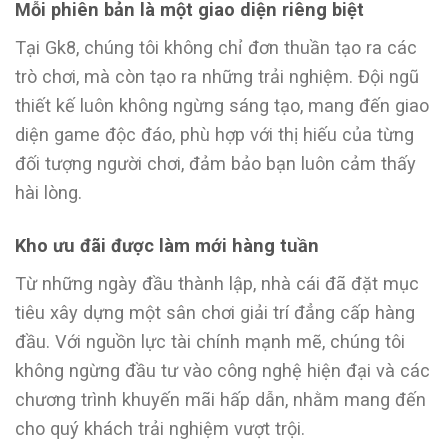
Mỗi phiên bản là một giao diện riêng biệt
Tại Gk8, chúng tôi không chỉ đơn thuần tạo ra các
trò chơi, mà còn tạo ra những trải nghiệm. Đội ngũ
thiết kế luôn không ngừng sáng tạo, mang đến giao
diện game độc đáo, phù hợp với thị hiếu của từng
đối tượng người chơi, đảm bảo bạn luôn cảm thấy
hài lòng.
Kho ưu đãi được làm mới hàng tuần
Từ những ngày đầu thành lập, nhà cái đã đặt mục
tiêu xây dựng một sân chơi giải trí đẳng cấp hàng
đầu. Với nguồn lực tài chính mạnh mẽ, chúng tôi
không ngừng đầu tư vào công nghệ hiện đại và các
chương trình khuyến mãi hấp dẫn, nhằm mang đến
cho quý khách trải nghiệm vượt trội.