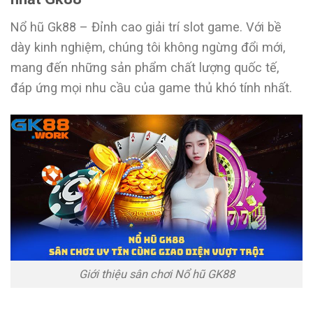
Nổ hũ Gk88 – Đỉnh cao giải trí slot game. Với bề
dày kinh nghiệm, chúng tôi không ngừng đổi mới,
mang đến những sản phẩm chất lượng quốc tế,
đáp ứng mọi nhu cầu của game thủ khó tính nhất.
Giới thiệu sân chơi Nổ hũ GK88