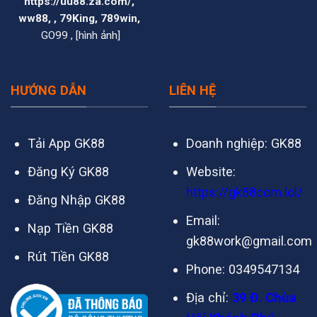
https://uu88.za.com/
,
ww88, ,
79King
,
789win
,
GO99
,
[hình ảnh]
HƯỚNG DẪN
LIÊN HỆ
Tải App GK88
Doanh nghiệp: GK88
Đăng Ký GK88
Website:
https://gk88com.lol/
Đăng Nhập GK88
Email:
Nạp Tiền GK88
gk88work@gmail.com
Rút Tiền GK88
Phone: 0349547134
Địa chỉ:
39 Đ. Chùa