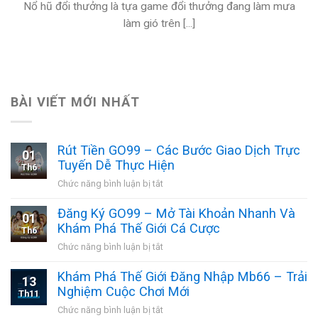
Nổ hũ đổi thưởng là tựa game đổi thưởng đang làm mưa
làm gió trên [...]
BÀI VIẾT MỚI NHẤT
Rút Tiền GO99 – Các Bước Giao Dịch Trực
01
Tuyến Dễ Thực Hiện
Th6
ở
Chức năng bình luận bị tắt
Rút
Đăng Ký GO99 – Mở Tài Khoản Nhanh Và
Tiền
01
GO99
Khám Phá Thế Giới Cá Cược
Th6
–
ở
Chức năng bình luận bị tắt
Các
Đăng
Bước
Khám Phá Thế Giới Đăng Nhập Mb66 – Trải
Ký
13
Giao
GO99
Nghiệm Cuộc Chơi Mới
Th11
Dịch
–
ở
Chức năng bình luận bị tắt
Trực
Mở