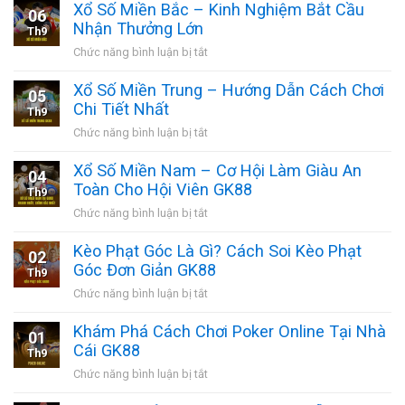
Xổ Số Miền Bắc – Kinh Nghiệm Bắt Cầu
Hổ
Phá
06
Mb66
Gk88
Nhận Thưởng Lớn
Thế
Th9
–
–
Giới
ở
Chức năng bình luận bị tắt
Trải
Đơn
Cá
Xổ
Nghiệm
Giản
Cược
Xổ Số Miền Trung – Hướng Dẫn Cách Chơi
Số
Cuộc
05
Và
Miền
Chi Tiết Nhất
Chơi
Th9
Kịch
Bắc
Mới
ở
Chức năng bình luận bị tắt
Tính
–
Xổ
Theo
Kinh
Xổ Số Miền Nam – Cơ Hội Làm Giàu An
Số
Cách
04
Nghiệm
Miền
Toàn Cho Hội Viên GK88
Rất
Th9
Bắt
Trung
Riêng
ở
Chức năng bình luận bị tắt
Cầu
–
Xổ
Nhận
Hướng
Kèo Phạt Góc Là Gì? Cách Soi Kèo Phạt
Số
Thưởng
02
Dẫn
Miền
Góc Đơn Giản GK88
Lớn
Th9
Cách
Nam
ở
Chức năng bình luận bị tắt
Chơi
–
Kèo
Chi
Cơ
Khám Phá Cách Chơi Poker Online Tại Nhà
Phạt
Tiết
01
Hội
Góc
Cái GK88
Nhất
Th9
Làm
Là
ở
Chức năng bình luận bị tắt
Giàu
Gì?
Khám
An
Cách