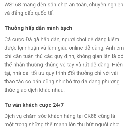
WS168 mang đến sân chơi an toàn, chuyên nghiệp
và đẳng cấp quốc tế.
Thưởng hấp dẫn minh bạch
Cá cược Đá gà hấp dẫn, người chơi dễ dàng kiếm
được lợi nhuận và làm giàu online dễ dàng. Anh em
chỉ cần tuân thủ các quy định, không gian lận là có
thể nhận thưởng khủng về tay và rút dễ dàng. Hiện
tại, nhà cái tối ưu quy trình đổi thưởng chỉ với vài
thao tác cơ bản cũng như hỗ trợ đa dạng phương
thức giao dịch khác nhau.
Tư vấn khách cược 24/7
Dịch vụ chăm sóc khách hàng tại GK88 cũng là
một trong những thế mạnh lớn thu hút người chơi