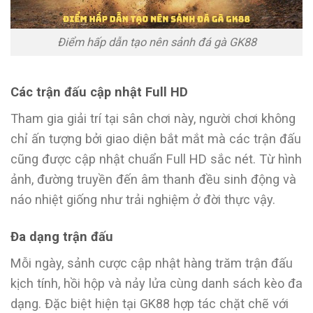
Điểm hấp dẫn tạo nên sảnh đá gà GK88
Các trận đấu cập nhật Full HD
Tham gia giải trí tại sân chơi này, người chơi không
chỉ ấn tượng bởi giao diện bắt mắt mà các trận đấu
cũng được cập nhật chuẩn Full HD sắc nét. Từ hình
ảnh, đường truyền đến âm thanh đều sinh động và
náo nhiệt giống như trải nghiệm ở đời thực vậy.
Đa dạng trận đấu
Mỗi ngày, sảnh cược cập nhật hàng trăm trận đấu
kịch tính, hồi hộp và nảy lửa cùng danh sách kèo đa
dạng. Đặc biệt hiện tại GK88 hợp tác chặt chẽ với