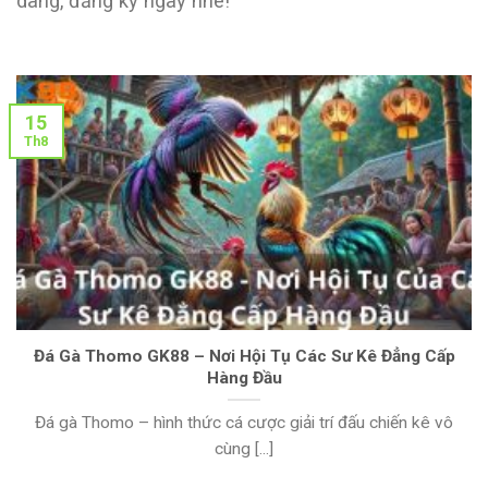
dàng, đăng ký ngay nhé!
15
Th8
Đá Gà Thomo GK88 – Nơi Hội Tụ Các Sư Kê Đẳng Cấp
Hàng Đầu
Đá gà Thomo – hình thức cá cược giải trí đấu chiến kê vô
cùng [...]