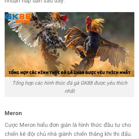
nhuận hấp dẫn sau đây:
Tổng hợp các hình thức đá gà GK88 được yêu thích
nhất
Meron
Cược Meron hiểu đơn giản là hình thức đầu tư cho
chiến kê đội chủ nhà giành chiến thắng khi thi đấu.