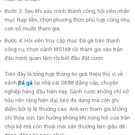
Bước 3: Sau khi xác minh thành công, hội viên nhấn
mục Nạp tiền, chọn phương thức phù hợp cũng như
con số muốn tham gia.
Bước 4: Hội viên truy cập mục Đá gà trên thanh
công cụ, chọn sảnh WS168 rồi tham gia vào trận
đấu mình quan tâm rồi bắt đầu đặt cược.
Trên đây là tổng hợp thông tin giới thiệu thú vị về
sảnh
Đá gà
tại nhà cái GK88 đẳng cấp, chuyên
nghiệp hàng đầu hiện nay. Sảnh cược không chỉ sở
hữu nền tảng hiện đại, kèo đa dạng mà còn ghi
điểm bởi tỷ lệ thưởng cao. Anh em tham gia không
chỉ thỏa sức tận hưởng không khí nóng hổi của trận
chọi kê mà còn thoải mái săn thưởng làm giàu dễ