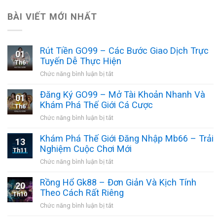
BÀI VIẾT MỚI NHẤT
Rút Tiền GO99 – Các Bước Giao Dịch Trực
01
Tuyến Dễ Thực Hiện
Th6
ở
Chức năng bình luận bị tắt
Rút
Đăng Ký GO99 – Mở Tài Khoản Nhanh Và
Tiền
01
GO99
Khám Phá Thế Giới Cá Cược
Th6
–
ở
Chức năng bình luận bị tắt
Các
Đăng
Bước
Khám Phá Thế Giới Đăng Nhập Mb66 – Trải
Ký
13
Giao
GO99
Nghiệm Cuộc Chơi Mới
Th11
Dịch
–
ở
Chức năng bình luận bị tắt
Trực
Mở
Khám
Tuyến
Tài
Rồng Hổ Gk88 – Đơn Giản Và Kịch Tính
Phá
Dễ
20
Khoản
Thế
Theo Cách Rất Riêng
Thực
Th10
Nhanh
Giới
Hiện
ở
Chức năng bình luận bị tắt
Và
Đăng
Rồng
Khám
Nhập