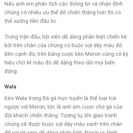
Nếu anh em phân tích các thông tin và nhận định
chúng có nhiều ưu thế để chiến thắng hơn thì có
thể xuống tiền đầu tư.
Trong trận đấu, hội viên dễ dàng phân biệt chiến kê
bởi trên chân của chúng có buộc sợi dây màu đỏ.
Bên cạnh đó, trên bảng cược kèo Meron cũng có ký
hiệu chữ M màu đỏ dễ dàng theo dõi mọi biến
động.
Wala
Kèo Wala trong Đá gà trực tuyến là thể loại trái
ngược với Meron, tức là anh em cược cho gà của
đội khách chiến thắng. Tương tự, khi giao tranh
chúng sẽ được buộc sợi dây màu xanh trên chân
để người xem dễ dàng phân biệt. Ngoài ra, hình