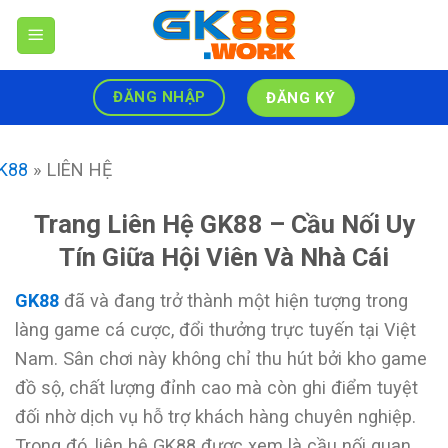
Skip
to
content
ĐĂNG NHẬP
ĐĂNG KÝ
K88
»
LIÊN HỆ
Trang Liên Hệ GK88 – Cầu Nối Uy
Tín Giữa Hội Viên Và Nhà Cái
GK88
đã và đang trở thành một hiện tượng trong
làng game cá cược, đổi thưởng trực tuyến tại Việt
Nam. Sân chơi này không chỉ thu hút bởi kho game
đồ sộ, chất lượng đỉnh cao mà còn ghi điểm tuyệt
đối nhờ dịch vụ hỗ trợ khách hàng chuyên nghiệp.
Trong đó, liên hệ GK88 được xem là cầu nối quan