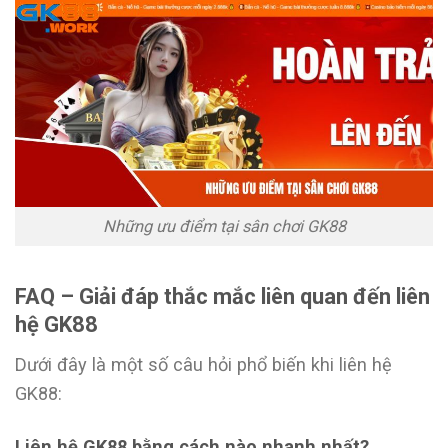
Những ưu điểm tại sân chơi GK88
FAQ – Giải đáp thắc mắc liên quan đến liên
hệ GK88
Dưới đây là một số câu hỏi phổ biến khi liên hệ
GK88:
Liên hệ GK88 bằng cách nào nhanh nhất?