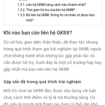
Liên hệ GK88 bằng cách nào nhanh nhất?
Thời gian hỗ trợ của liên hệ GK88?
Khi liên hệ GK88. thông tin cá nhân có được bảo
mật?
Khi nào bạn cần liên hệ GK88?
Dù sở hữu giao diện thân thiện, dễ thao tác nhưng
trong quá trình tham gia trải nghiệm tại GK88, người
chơi không tránh khỏi những lúc gặp phải rắc rối
cần được hỗ trợ. Dưới đây là một số trường hợp hay
gặp nhất mà bạn nên liên hệ GK88:
Gặp vấn đề trong quá trình trải nghiệm
Mỗi trò chơi tại GK88 đều được xây dựng với luật
chơi, cách tính điểm và tỷ lệ trả thưởng riêng. Do
đó, nếu là người mới tham gia, bạn có thể gặp khó